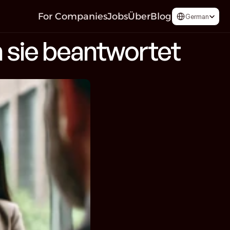
Select Language
For Companies
Jobs
Über
Blog
German
n sie beantwortet