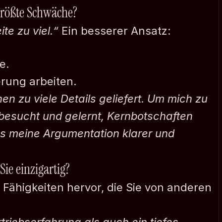
Kontakt
 größte Schwäche?
Jan Nordh
ite zu viel.“
 Ein besserer Ansatz:
Allacherstr. 217a
80997 München
e.
+49-171-9909550
jan@nordh.de
erung arbeiten.
en zu viele Details geliefert. Um mich zu 
besucht und gelernt, Kernbotschaften 
s meine Argumentation klarer und 
Sie einzigartig?
Fähigkeiten hervor, die Sie von anderen 