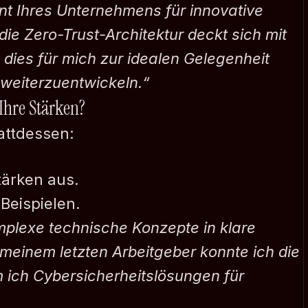
 Ihres Unternehmens für innovative 
ie Zero-Trust-Architektur deckt sich mit 
ies für mich zur idealen Gelegenheit 
 weiterzuentwickeln.“
 Ihre Stärken?
attdessen:
Firma
tärken aus.
 Erstgespräch vereinbaren
Über mich
Beispielen.
Warum
mplexe technische Konzepte in klare 
FAQ
einem letzten Arbeitgeber konnte ich die 
News
ich Cybersicherheitslösungen für 
Fachkenntnisse