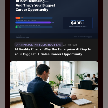
Einen Kennenlern-Termin vereinbaren
©
2026
nordh Executive Search
Impressum
Datenschutz
Cookie-Einstellungen
ARTIFICIAL INTELLIGENCE (AI)
14
min read
AI Reality Check: Why the Enterprise AI Gap Is
Your Biggest IT Sales Career Opportunity