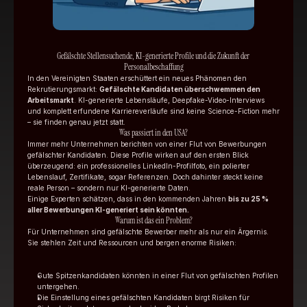
Gefälschte Stellensuchende, KI-generierte Profile und die Zukunft der 
Personalbeschaffung
In den Vereinigten Staaten erschüttert ein neues Phänomen den 
Rekrutierungsmarkt: 
Gefälschte Kandidaten überschwemmen den 
Arbeitsmarkt
. KI-generierte Lebensläufe, Deepfake-Video-Interviews 
und komplett erfundene Karriereverläufe sind keine Science-Fiction mehr 
– sie finden genau jetzt statt.
Was passiert in den USA?
Immer mehr Unternehmen berichten von einer Flut von Bewerbungen 
gefälschter Kandidaten. Diese Profile wirken auf den ersten Blick 
überzeugend: ein professionelles LinkedIn-Profilfoto, ein polierter 
Lebenslauf, Zertifikate, sogar Referenzen. Doch dahinter steckt keine 
reale Person – sondern nur KI-generierte Daten.
Einige Experten schätzen, dass in den kommenden Jahren 
bis zu 25 % 
aller Bewerbungen KI-generiert sein könnten.
Warum ist das ein Problem?
Für Unternehmen sind gefälschte Bewerber mehr als nur ein Ärgernis. 
Sie stehlen Zeit und Ressourcen und bergen enorme Risiken:
Gute Spitzenkandidaten könnten in einer Flut von gefälschten Profilen 
untergehen.
Die Einstellung eines gefälschten Kandidaten birgt Risiken für 