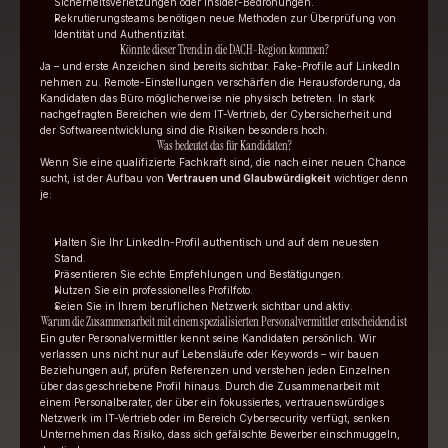
Sicherheitsverletzungen oder Insider-Bedrohungen.
Rekrutierungsteams benötigen neue Methoden zur Überprüfung von 
Identität und Authentizität.
Könnte dieser Trend in die DACH-Region kommen?
Ja – und erste Anzeichen sind bereits sichtbar. Fake-Profile auf LinkedIn 
nehmen zu. Remote-Einstellungen verschärfen die Herausforderung, da 
Kandidaten das Büro möglicherweise nie physisch betreten. In stark 
nachgefragten Bereichen wie dem IT-Vertrieb, der Cybersicherheit und 
der Softwareentwicklung sind die Risiken besonders hoch.
Was bedeutet das für Kandidaten?
Wenn Sie eine qualifizierte Fachkraft sind, die nach einer neuen Chance 
sucht, ist der Aufbau von 
Vertrauen und Glaubwürdigkeit
 wichtiger denn 
je:
Halten Sie Ihr LinkedIn-Profil authentisch und auf dem neuesten 
Stand.
Präsentieren Sie echte Empfehlungen und Bestätigungen.
Nutzen Sie ein professionelles Profilfoto.
Seien Sie in Ihrem beruflichen Netzwerk sichtbar und aktiv.
Warum die Zusammenarbeit mit einem spezialisierten Personalvermittler entscheidend ist
Ein guter Personalvermittler kennt seine Kandidaten persönlich. Wir 
verlassen uns nicht nur auf Lebensläufe oder Keywords – wir bauen 
Beziehungen auf, prüfen Referenzen und verstehen jeden Einzelnen 
über das geschriebene Profil hinaus. Durch die Zusammenarbeit mit 
einem Personalberater, der über ein fokussiertes, vertrauenswürdiges 
Netzwerk im IT-Vertrieb oder im Bereich Cybersecurity verfügt, senken 
Unternehmen das Risiko, dass sich gefälschte Bewerber einschmuggeln, 